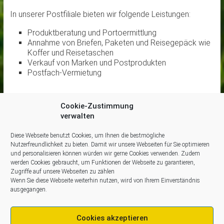
In unserer Postfiliale biete
n
wir folgende Leistungen:
Produktberatung und Portoermittlung
Annahme von Briefen
,
Paketen
und Reisegepäck wie
Koffer und Reisetaschen
Verkauf von Marken und Postprodukten
Postfach-Vermietung
Cookie-Zustimmung
verwalten
Diese Webseite benutzt Cookies, um Ihnen die bestmögliche
Nutzerfreundlichkeit zu bieten. Damit wir unsere Webseiten für Sie optimieren
und personalisieren können würden wir gerne Cookies verwenden. Zudem
werden Cookies gebraucht, um Funktionen der Webseite zu garantieren,
Zugriffe auf unsere Webseiten zu zählen
Dipl.-Ing. (FH) Armin Kellner
Wenn Sie diese Webseite weiterhin nutzen, wird von Ihrem Einverständnis
Bayreuther Str. 6
ausgegangen.
95686 Fichtelberg / Bayern
Telefon: 09272/1241
Cookies akzeptieren
Telefax: 09272/963554