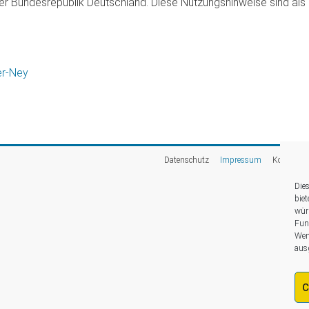
der Bundesrepublik Deutschland. Diese Nutzungshinweise sind als 
r-Ney
Datenschutz
Impressum
Kontakt &
Die
biet
wür
Fun
Wen
aus
C