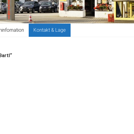
eninfomation
Kontakt & Lage
Bartl“