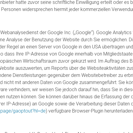
bieter hatte zuvor seine schriftliche Einwilligung erteilt oder es 
n Personen widersprechen hiermit jeder kommerziellen Verwendu
 Webanalysedienst der Google Inc. („Google“). Google Analytics 
ne Analyse der Benutzung der Website durch Sie ermöglichen. D
der Regel an einen Server von Google in den USA übertragen und 
 so dass Ihre IP-Adresse von Google innerhalb von Mitgliedstaat
äischen Wirtschaftsraum zuvor gekürzt wird. Im Auftrag des Be
Website auszuwerten, um Reports über die Websiteaktivitäten zu
ndene Dienstleistungen gegenüber dem Websitebetreiber zu erbr
rd nicht mit anderen Daten von Google zusammengeführt. Sie kö
re verhindern; wir weisen Sie jedoch darauf hin, dass Sie in die
en nutzen können. Sie können darüber hinaus die Erfassung der 
rer IP-Adresse) an Google sowie die Verarbeitung dieser Daten d
dlpage/gaoptout?hl=de
) verfügbare Browser-Plugin herunterladen u