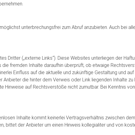
 übernehmen.
öglichst unterbrechungsfrei zum Abruf anzubieten. Auch bei aller
 Dritter („externe Links“). Diese Websites unterliegen der Haftun
s die fremden Inhalte daraufhin überprüft, ob etwaige Rechtsve
inerlei Einfluss auf die aktuelle und zukünftige Gestaltung und au
r Anbieter die hinter dem Verweis oder Link liegenden Inhalte zu
rete Hinweise auf Rechtsverstöße nicht zumutbar. Bei Kenntnis v
tenlosen Inhalte kommt keinerlei Vertragsverhältnis zwischen de
en, bittet der Anbieter um einen Hinweis kollegialiter und von