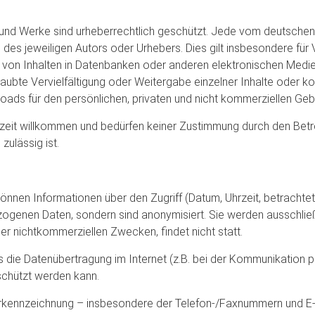
te und Werke sind urheberrechtlich geschützt. Jede vom deutsche
des jeweiligen Autors oder Urhebers. Dies gilt insbesondere für V
von Inhalten in Datenbanken oder anderen elektronischen Medien
aubte Vervielfältigung oder Weitergabe einzelner Inhalte oder komp
oads für den persönlichen, privaten und nicht kommerziellen Gebr
rzeit willkommen und bedürfen keiner Zustimmung durch den Betre
zulässig ist.
nnen Informationen über den Zugriff (Datum, Uhrzeit, betrachte
ogenen Daten, sondern sind anonymisiert. Sie werden ausschließ
er nichtkommerziellen Zwecken, findet nicht statt.
ss die Datenübertragung im Internet (z.B. bei der Kommunikation 
eschützt werden kann.
rkennzeichnung – insbesondere der Telefon-/Faxnummern und E-